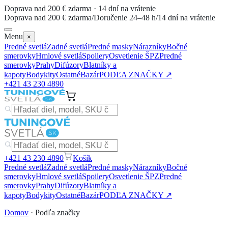
Doprava nad 200 € zdarma · 14 dní na vrátenie
Doprava nad 200 € zdarma
/
Doručenie 24–48 h
/
14 dní na vrátenie
Menu
×
Predné svetlá
Zadné svetlá
Predné masky
Nárazníky
Bočné
smerovky
Hmlové svetlá
Spoilery
Osvetlenie ŠPZ
Predné
smerovky
Prahy
Difúzory
Blatníky a
kapoty
Bodykity
Ostatné
Bazár
PODĽA ZNAČKY ↗
+421 43 230 4890
+421 43 230 4890
Košík
Predné svetlá
Zadné svetlá
Predné masky
Nárazníky
Bočné
smerovky
Hmlové svetlá
Spoilery
Osvetlenie ŠPZ
Predné
smerovky
Prahy
Difúzory
Blatníky a
kapoty
Bodykity
Ostatné
Bazár
PODĽA ZNAČKY ↗
Domov
· Podľa značky