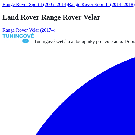
Range Rover Sport I
(2005–2013)
Range Rover Sport II
(2013–2018)
Land Rover
Range Rover Velar
Range Rover Velar
(2017–)
Tuningové svetlá a autodoplnky pre tvoje auto. Dop