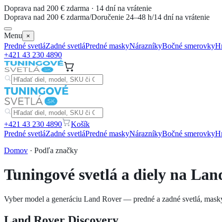
Doprava nad 200 € zdarma · 14 dní na vrátenie
Doprava nad 200 € zdarma
/
Doručenie 24–48 h
/
14 dní na vrátenie
Menu
×
Predné svetlá
Zadné svetlá
Predné masky
Nárazníky
Bočné smerovky
Hm
+421 43 230 4890
+421 43 230 4890
Košík
Predné svetlá
Zadné svetlá
Predné masky
Nárazníky
Bočné smerovky
Hm
Domov
· Podľa značky
Tuningové svetlá a diely na
Lan
Vyber model a generáciu
Land Rover
— predné a zadné svetlá, masky,
Land Rover
Discovery