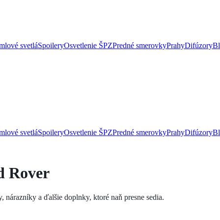
lové svetlá
Spoilery
Osvetlenie ŠPZ
Predné smerovky
Prahy
Difúzory
Bl
lové svetlá
Spoilery
Osvetlenie ŠPZ
Predné smerovky
Prahy
Difúzory
Bl
d Rover
 nárazníky a ďalšie doplnky, ktoré naň presne sedia.