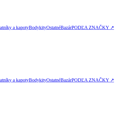
atníky a kapoty
Bodykity
Ostatné
Bazár
PODĽA ZNAČKY ↗
atníky a kapoty
Bodykity
Ostatné
Bazár
PODĽA ZNAČKY ↗