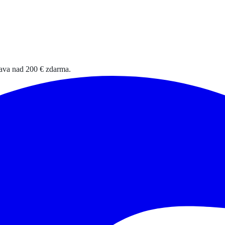
rava nad 200 € zdarma.