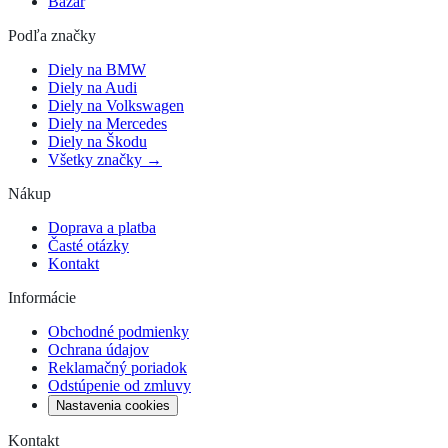
Bazár
Podľa značky
Diely na BMW
Diely na Audi
Diely na Volkswagen
Diely na Mercedes
Diely na Škodu
Všetky značky →
Nákup
Doprava a platba
Časté otázky
Kontakt
Informácie
Obchodné podmienky
Ochrana údajov
Reklamačný poriadok
Odstúpenie od zmluvy
Nastavenia cookies
Kontakt