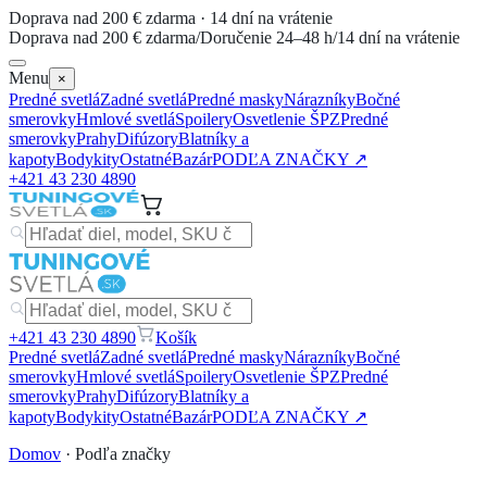
Doprava nad 200 € zdarma · 14 dní na vrátenie
Doprava nad 200 € zdarma
/
Doručenie 24–48 h
/
14 dní na vrátenie
Menu
×
Predné svetlá
Zadné svetlá
Predné masky
Nárazníky
Bočné
smerovky
Hmlové svetlá
Spoilery
Osvetlenie ŠPZ
Predné
smerovky
Prahy
Difúzory
Blatníky a
kapoty
Bodykity
Ostatné
Bazár
PODĽA ZNAČKY ↗
+421 43 230 4890
+421 43 230 4890
Košík
Predné svetlá
Zadné svetlá
Predné masky
Nárazníky
Bočné
smerovky
Hmlové svetlá
Spoilery
Osvetlenie ŠPZ
Predné
smerovky
Prahy
Difúzory
Blatníky a
kapoty
Bodykity
Ostatné
Bazár
PODĽA ZNAČKY ↗
Domov
· Podľa značky