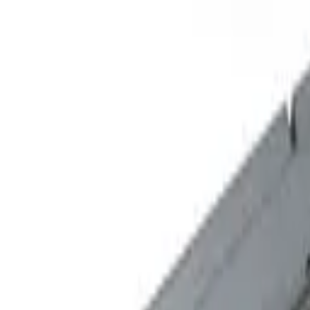
rava nad 200 € zdarma.