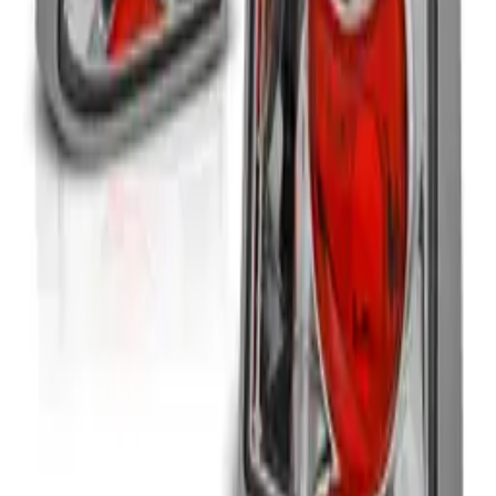
Overené zákazníkmi
Recenzie obchodu na Heureke →
Kategórie
Predné svetlá
Zadné svetlá
Predné masky
Nárazníky
Hmlové svetlá
Bazár
Podľa značky
Diely na BMW
Diely na Audi
Diely na Volkswagen
Diely na Mercedes
Diely na Škodu
Všetky značky →
Nákup
Doprava a platba
Časté otázky
Kontakt